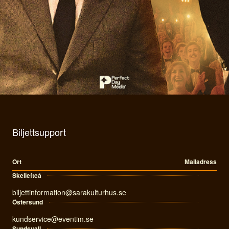
Biljettsupport
Ort
Mailadress
Skellefteå
biljettinformation@sarakulturhus.se
Östersund
kundservice@eventim.se
Sundsvall