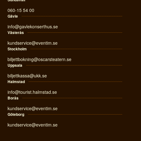
060-15 54 00
Gävle
info@gavlekonserthus.se
Västerås
kundservice@eventim.se
Stockholm
biljettbokning@oscarsteatern.se
Uppsala
biljettkassa@ukk.se
Halmstad
info@tourist.halmstad.se
Borås
kundservice@eventim.se
Göteborg
kundservice@eventim.se