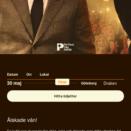
Datum
Ort
Lokal
30 maj
Draken
Göteborg
Hitta biljetter
Älskade vän!
En kväll som är precis lika rörig, rolig och rörande som riktig vänskap är!