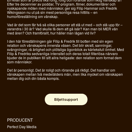
Efter tre decennier av poddar, TV-program, filmer, dokumentärer och
nyskapande möten med människor, ger sig Filip Hammar och Fredrik
Wikingsson nu ut på sin mest personliga resa hittills – en
humorföreställning om vänskap.
Vad är det som får två så olika personer att stå ut med – och stå upp för –
varandra i 30 år? Vad skulle få dem att gå isär? Kan man bli MER vän
med åren? Och framförallt, hur håller man lågan vid liv?
I den här föreställningen går Filip & Fredrik till botten med sin egen
relation och vänskapens innersta väsen. Det blir skratt, sanningar,
svängningar, rå ärlighet och plötsliga ögonblick av kärleksfull ömhet. Med
Filip & Fredriks sedvanliga intensitet och deras totalt filterlösa närvaro
bjuder de in publiken till sitt allra heligaste: den relation som format dem
som människor.
Det är personligt. Det är roligt och rörande på riktigt. Det handlar om
vänskapen mellan två medelålders män, men lika mycket om vänskapen
mellan dig och din bästa kompis.
Biljettsupport
PRODUCENT
Perfect Day Media