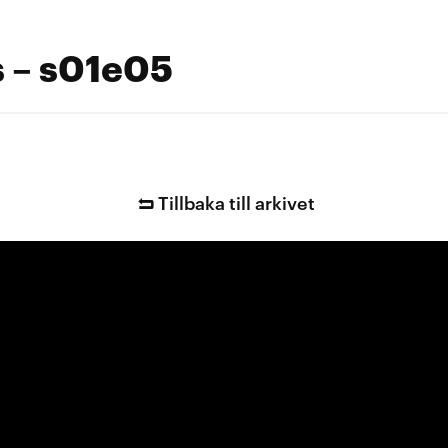
s – s01e05
Tillbaka till arkivet