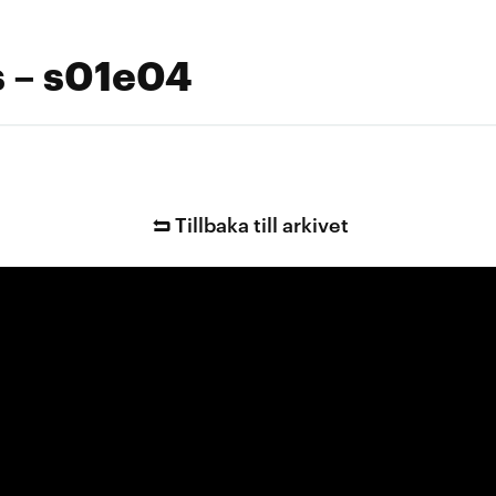
s – s01e04
Tillbaka till arkivet