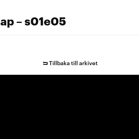
skap – s01e05
Tillbaka till arkivet