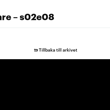
are – s02e08
Tillbaka till arkivet