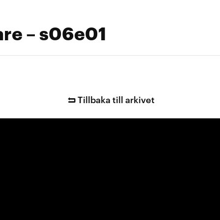
are – s06e01
Tillbaka till arkivet