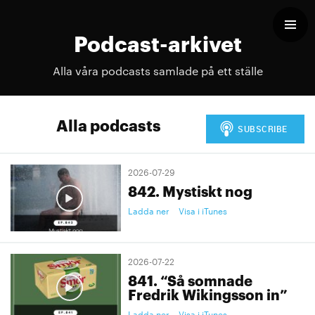
Podcast-arkivet
Alla våra podcasts samlade på ett ställe
Alla podcasts
2026-07-29
842. Mystiskt nog
Ladda ner
Visa i iTunes
2026-07-22
841. “Så somnade
Fredrik Wikingsson in”
Ladda ner
Visa i iTunes