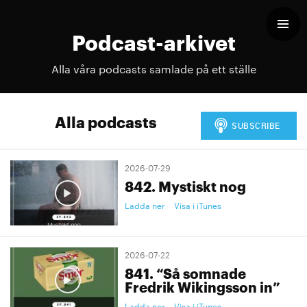
Podcast-arkivet
Alla våra podcasts samlade på ett ställe
Alla podcasts
2026-07-29
842. Mystiskt nog
Ladda ner
Visa i iTunes
2026-07-22
841. “Så somnade
Fredrik Wikingsson in”
Ladda ner
Visa i iTunes