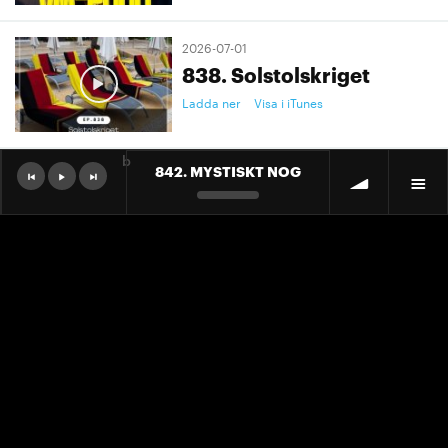
2026-07-01
838. Solstolskriget
Ladda ner
Visa i iTunes
b
842. MYSTISKT NOG
2026-07-01
9. "Ett landslag att älska"
Ladda ner
Visa i iTunes
2026-07-01
9. "Ett landslag att älska"
Ladda ner
Visa i iTunes
2026-06-30