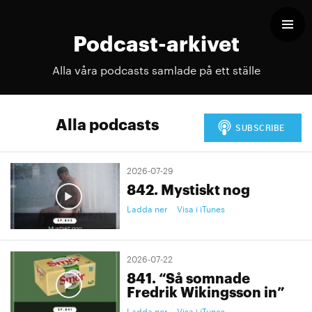
Podcast-arkivet
Alla våra podcasts samlade på ett ställe
Alla podcasts
2026-07-29
842. Mystiskt nog
Ladda ner
Visa i iTunes
2026-07-22
841. “Så somnade
Fredrik Wikingsson in”
Ladda ner
Visa i iTunes