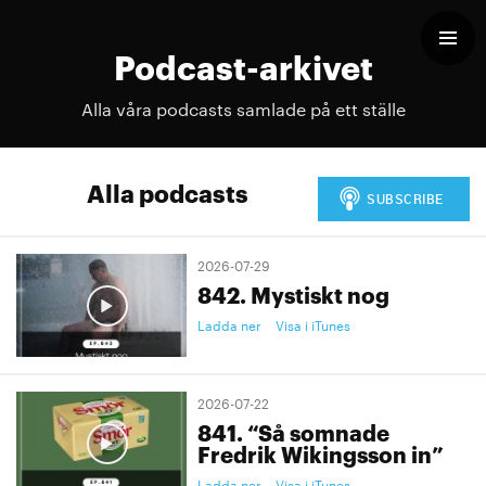
Podcast-arkivet
Alla våra podcasts samlade på ett ställe
Alla podcasts
2026-07-29
842. Mystiskt nog
Ladda ner
Visa i iTunes
2026-07-22
841. “Så somnade
Fredrik Wikingsson in”
Ladda ner
Visa i iTunes