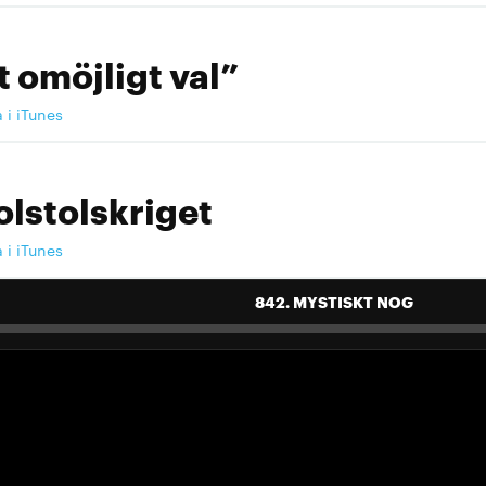
t omöjligt val”
a i iTunes
olstolskriget
a i iTunes
842. MYSTISKT NOG
 landslag att älska"
a i iTunes
 landslag att älska"