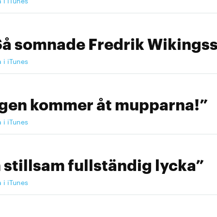
a i iTunes
Så somnade Fredrik Wikingss
a i iTunes
ngen kommer åt mupparna!”
a i iTunes
 stillsam fullständig lycka”
a i iTunes