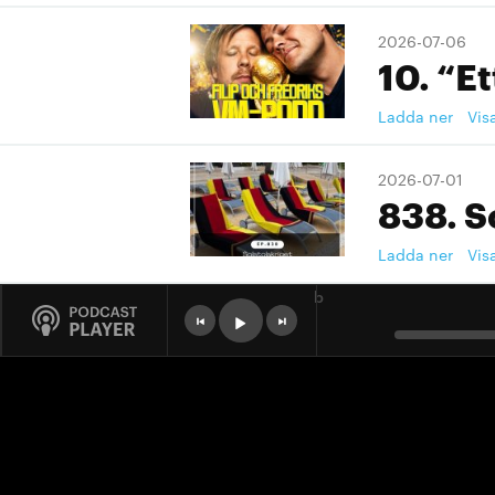
2026-07-06
10. “Et
Ladda ner
Vis
2026-07-01
838. S
Ladda ner
Vis
b
2026-07-01
9. "Ett
Ladda ner
Vis
2026-07-01
9. "Ett