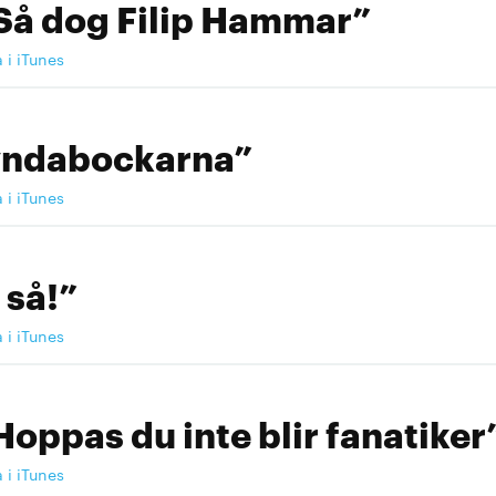
Så dog Filip Hammar”
a i iTunes
yndabockarna”
a i iTunes
 så!”
a i iTunes
Hoppas du inte blir fanatiker
a i iTunes