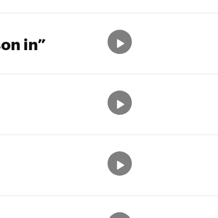
on in”