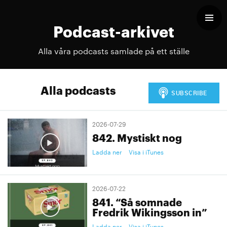
Podcast-arkivet
Alla våra podcasts samlade på ett ställe
Alla podcasts
2026-07-29
842. Mystiskt nog
Ladda ner
Visa i iTunes
2026-07-22
841. “Så somnade
Fredrik Wikingsson in”
Ladda ner
Visa i iTunes