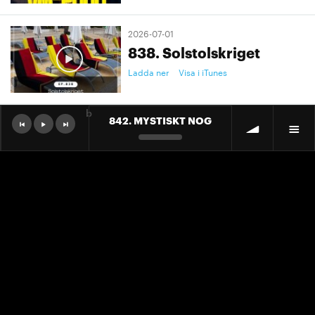
2026-07-01
838. Solstolskriget
Ladda ner
Visa i iTunes
b
842. MYSTISKT NOG
2026-07-01
9. "Ett landslag att älska"
Ladda ner
Visa i iTunes
2026-07-01
9. "Ett landslag att älska"
Ladda ner
Visa i iTunes
2026-06-30