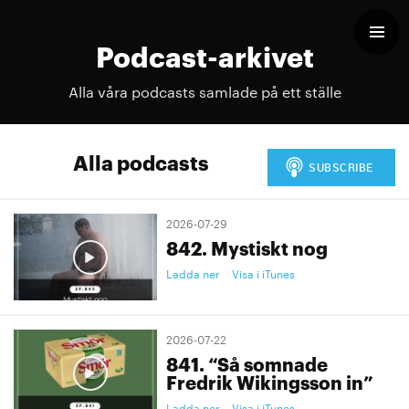
Podcast-arkivet
Alla våra podcasts samlade på ett ställe
Alla podcasts
2026-07-29
842. Mystiskt nog
Ladda ner
Visa i iTunes
2026-07-22
841. “Så somnade
Fredrik Wikingsson in”
Ladda ner
Visa i iTunes