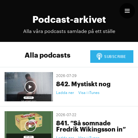
Podcast-arkivet
Alla våra podcasts samlade på ett ställe
Alla podcasts
2026-07-29
842. Mystiskt nog
Ladda ner
Visa i iTunes
2026-07-22
841. “Så somnade
Fredrik Wikingsson in”
Ladda ner
Visa i iTunes