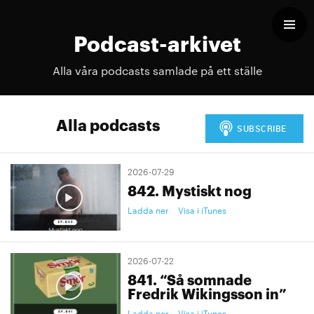
Podcast-arkivet
Alla våra podcasts samlade på ett ställe
Alla podcasts
2026-07-29
842. Mystiskt nog
Ladda ner
Visa i iTunes
2026-07-22
841. “Så somnade
Fredrik Wikingsson in”
Ladda ner
Visa i iTunes