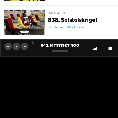
2026-07-01
838. Solstolskriget
Ladda ner
Visa i iTunes
b
842. MYSTISKT NOG
2026-07-01
9. "Ett landslag att älska"
Ladda ner
Visa i iTunes
2026-07-01
9. "Ett landslag att älska"
Ladda ner
Visa i iTunes
2026-06-30