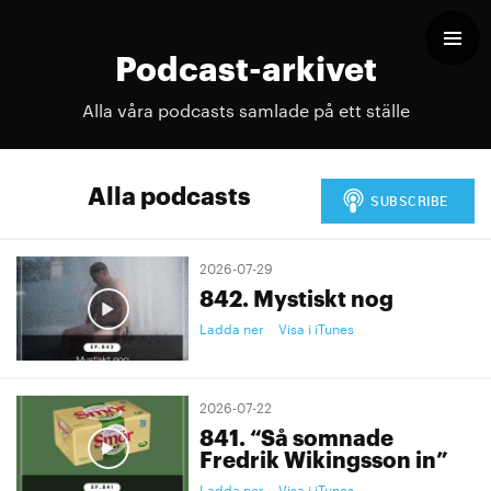
Podcast-arkivet
Alla våra podcasts samlade på ett ställe
Alla podcasts
2026-07-29
842. Mystiskt nog
Ladda ner
Visa i iTunes
2026-07-22
841. “Så somnade
Fredrik Wikingsson in”
Ladda ner
Visa i iTunes