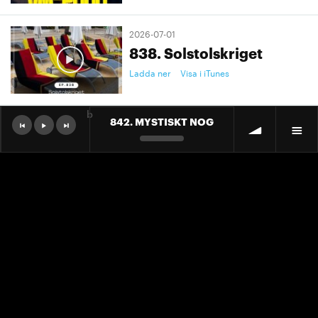
2026-07-01
838. Solstolskriget
Ladda ner
Visa i iTunes
b
842. MYSTISKT NOG
2026-07-01
9. "Ett landslag att älska"
Ladda ner
Visa i iTunes
2026-07-01
9. "Ett landslag att älska"
Ladda ner
Visa i iTunes
2026-06-30