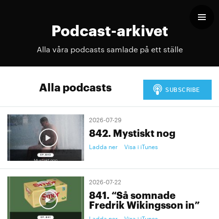
Podcast-arkivet
Alla våra podcasts samlade på ett ställe
Alla podcasts
2026-07-29
842. Mystiskt nog
Ladda ner
Visa i iTunes
2026-07-22
841. “Så somnade
Fredrik Wikingsson in”
Ladda ner
Visa i iTunes