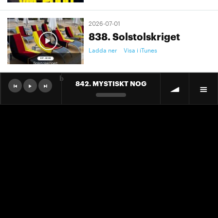
2026-07-01
838. Solstolskriget
Ladda ner
Visa i iTunes
b
842. MYSTISKT NOG
2026-07-01
9. "Ett landslag att älska"
Ladda ner
Visa i iTunes
2026-07-01
9. "Ett landslag att älska"
Ladda ner
Visa i iTunes
2026-06-30