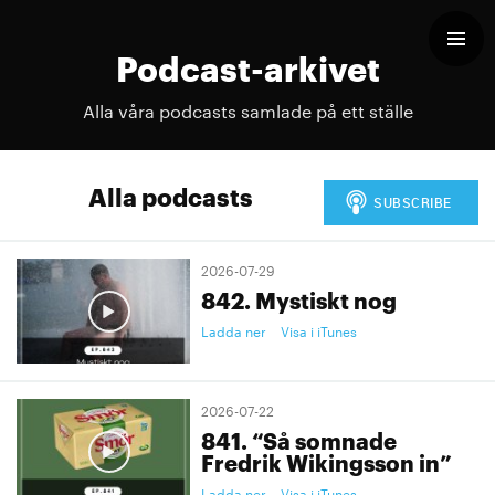
Podcast-arkivet
Alla våra podcasts samlade på ett ställe
Alla podcasts
2026-07-29
842. Mystiskt nog
Ladda ner
Visa i iTunes
2026-07-22
841. “Så somnade
Fredrik Wikingsson in”
Ladda ner
Visa i iTunes