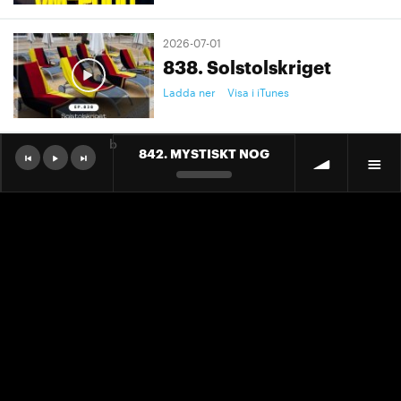
2026-07-01
838. Solstolskriget
Ladda ner
Visa i iTunes
b
842. MYSTISKT NOG
2026-07-01
9. "Ett landslag att älska"
Ladda ner
Visa i iTunes
2026-07-01
9. "Ett landslag att älska"
Ladda ner
Visa i iTunes
2026-06-30