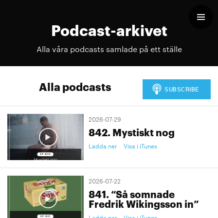
Podcast-arkivet
Alla våra podcasts samlade på ett ställe
Alla podcasts
2026-07-29
842. Mystiskt nog
Ladda ner
Visa i iTunes
2026-07-22
841. “Så somnade
Fredrik Wikingsson in”
Ladda ner
Visa i iTunes