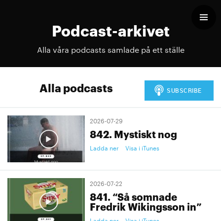
Podcast-arkivet
Alla våra podcasts samlade på ett ställe
Alla podcasts
2026-07-29
842. Mystiskt nog
Ladda ner
Visa i iTunes
2026-07-22
841. “Så somnade
Fredrik Wikingsson in”
Ladda ner
Visa i iTunes