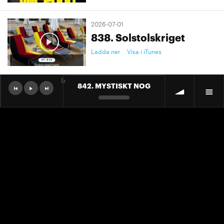
2026-07-01
838. Solstolskriget
Ladda ner
Visa i iTunes
b
842. MYSTISKT NOG
2026-07-01
9. "Ett landslag att älska"
Ladda ner
Visa i iTunes
2026-07-01
9. "Ett landslag att älska"
Ladda ner
Visa i iTunes
2026-06-30