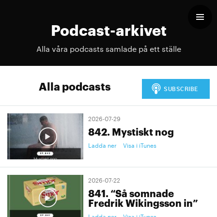
Podcast-arkivet
Alla våra podcasts samlade på ett ställe
Alla podcasts
2026-07-29
842. Mystiskt nog
Ladda ner
Visa i iTunes
2026-07-22
841. “Så somnade
Fredrik Wikingsson in”
Ladda ner
Visa i iTunes