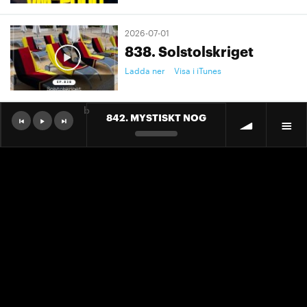
2026-07-01
838. Solstolskriget
Ladda ner
Visa i iTunes
b
842. MYSTISKT NOG
2026-07-01
9. "Ett landslag att älska"
Ladda ner
Visa i iTunes
2026-07-01
9. "Ett landslag att älska"
Ladda ner
Visa i iTunes
2026-06-30