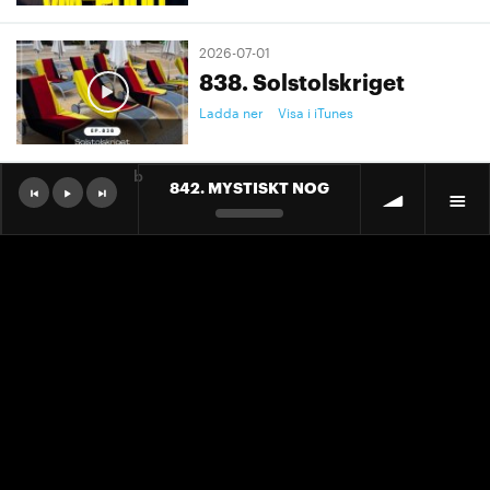
2026-07-01
838. Solstolskriget
Ladda ner
Visa i iTunes
b
842. MYSTISKT NOG
2026-07-01
9. "Ett landslag att älska"
Ladda ner
Visa i iTunes
2026-07-01
9. "Ett landslag att älska"
Ladda ner
Visa i iTunes
2026-06-30