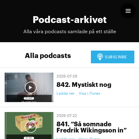
Podcast-arkivet
Alla våra podcasts samlade på ett ställe
Alla podcasts
2026-07-29
842. Mystiskt nog
Ladda ner
Visa i iTunes
2026-07-22
841. “Så somnade
Fredrik Wikingsson in”
Ladda ner
Visa i iTunes