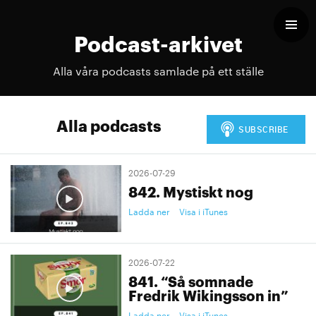
Podcast-arkivet
Alla våra podcasts samlade på ett ställe
Alla podcasts
2026-07-29
842. Mystiskt nog
Ladda ner
Visa i iTunes
2026-07-22
841. “Så somnade
Fredrik Wikingsson in”
Ladda ner
Visa i iTunes