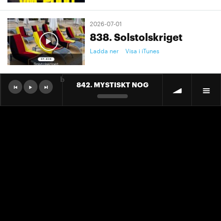
2026-07-01
838. Solstolskriget
Ladda ner
Visa i iTunes
b
842. MYSTISKT NOG
2026-07-01
9. "Ett landslag att älska"
Ladda ner
Visa i iTunes
2026-07-01
9. "Ett landslag att älska"
Ladda ner
Visa i iTunes
2026-06-30