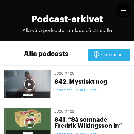
Podcast-arkivet
Alla våra podcasts samlade på ett ställe
Alla podcasts
2026-07-29
842. Mystiskt nog
Ladda ner
Visa i iTunes
2026-07-22
841. “Så somnade
Fredrik Wikingsson in”
Ladda ner
Visa i iTunes