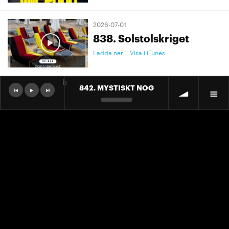
2026-07-01
838. Solstolskriget
Ladda ner
Visa i iTunes
b
842. MYSTISKT NOG
2026-07-01
9. "Ett landslag att älska"
Ladda ner
Visa i iTunes
2026-07-01
9. "Ett landslag att älska"
Ladda ner
Visa i iTunes
2026-06-30