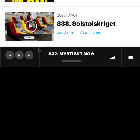
2026-07-01
838. Solstolskriget
Ladda ner
Visa i iTunes
b
842. MYSTISKT NOG
2026-07-01
9. "Ett landslag att älska"
Ladda ner
Visa i iTunes
2026-07-01
9. "Ett landslag att älska"
Ladda ner
Visa i iTunes
2026-06-30