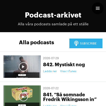
Podcast-arkivet
Alla våra podcasts samlade på ett ställe
Alla podcasts
2026-07-29
842. Mystiskt nog
Ladda ner
Visa i iTunes
2026-07-22
841. “Så somnade
Fredrik Wikingsson in”
Ladda ner
Visa i iTunes