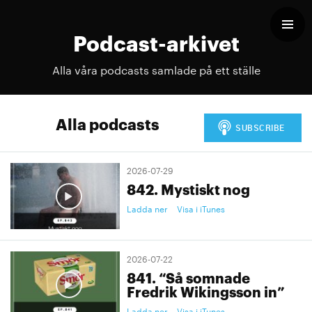
Podcast-arkivet
Alla våra podcasts samlade på ett ställe
Alla podcasts
2026-07-29
842. Mystiskt nog
Ladda ner
Visa i iTunes
2026-07-22
841. “Så somnade
Fredrik Wikingsson in”
Ladda ner
Visa i iTunes