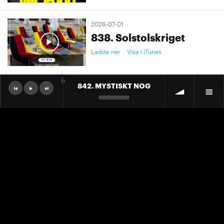
2026-07-01
838. Solstolskriget
Ladda ner
Visa i iTunes
b
842. MYSTISKT NOG
2026-07-01
9. "Ett landslag att älska"
Ladda ner
Visa i iTunes
2026-07-01
9. "Ett landslag att älska"
Ladda ner
Visa i iTunes
2026-06-30