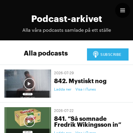
Podcast-arkivet
Alla våra podcasts samlade på ett ställe
Alla podcasts
2026-07-29
842. Mystiskt nog
Ladda ner
Visa i iTunes
2026-07-22
841. “Så somnade
Fredrik Wikingsson in”
Ladda ner
Visa i iTunes