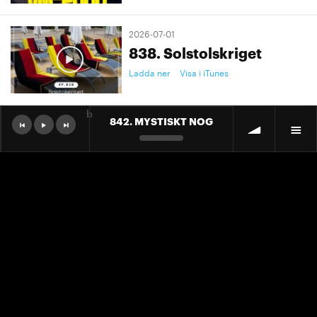
2026-07-01
838. Solstolskriget
Ladda ner
Visa i iTunes
b
842. MYSTISKT NOG
2026-07-01
9. "Ett landslag att älska"
Ladda ner
Visa i iTunes
2026-07-01
9. "Ett landslag att älska"
Ladda ner
Visa i iTunes
2026-06-30