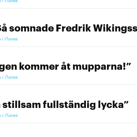
a i iTunes
Så somnade Fredrik Wikingss
a i iTunes
ngen kommer åt mupparna!”
a i iTunes
 stillsam fullständig lycka”
a i iTunes