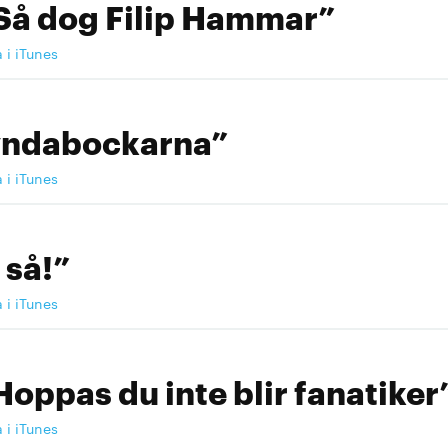
Så dog Filip Hammar”
a i iTunes
yndabockarna”
a i iTunes
 så!”
a i iTunes
Hoppas du inte blir fanatiker
a i iTunes