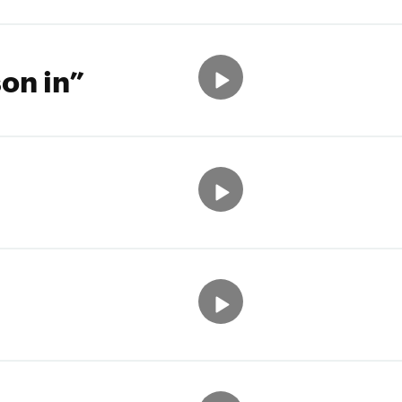
on in”