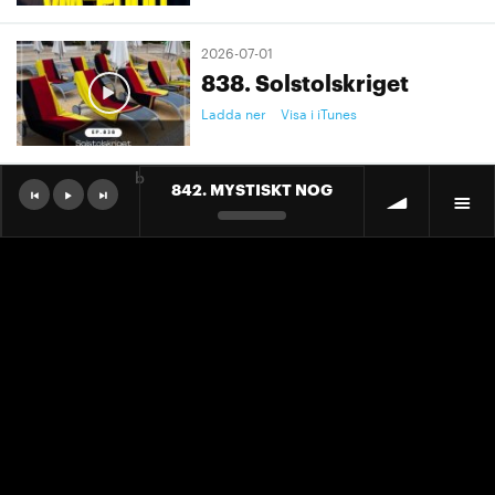
2026-07-01
838. Solstolskriget
Ladda ner
Visa i iTunes
b
842. MYSTISKT NOG
2026-07-01
9. "Ett landslag att älska"
Ladda ner
Visa i iTunes
2026-07-01
9. "Ett landslag att älska"
Ladda ner
Visa i iTunes
2026-06-30