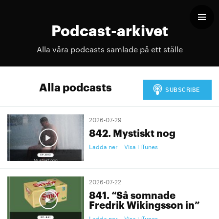
Podcast-arkivet
Alla våra podcasts samlade på ett ställe
Alla podcasts
2026-07-29
842. Mystiskt nog
Ladda ner
Visa i iTunes
2026-07-22
841. “Så somnade
Fredrik Wikingsson in”
Ladda ner
Visa i iTunes