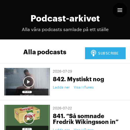
Podcast-arkivet
Alla våra podcasts samlade på ett ställe
Alla podcasts
2026-07-29
842. Mystiskt nog
Ladda ner
Visa i iTunes
2026-07-22
841. “Så somnade
Fredrik Wikingsson in”
Ladda ner
Visa i iTunes