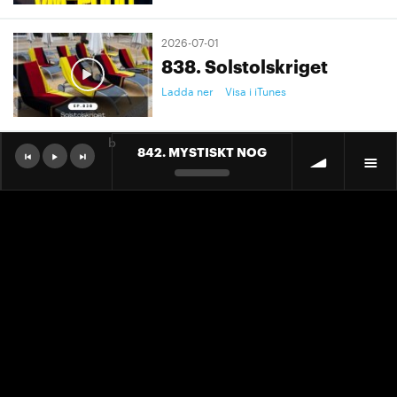
2026-07-01
838. Solstolskriget
Ladda ner
Visa i iTunes
b
842. MYSTISKT NOG
2026-07-01
9. "Ett landslag att älska"
Ladda ner
Visa i iTunes
2026-07-01
9. "Ett landslag att älska"
Ladda ner
Visa i iTunes
2026-06-30