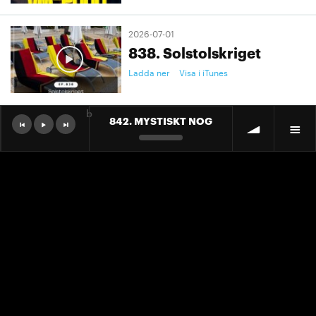
2026-07-01
838. Solstolskriget
Ladda ner
Visa i iTunes
b
842. MYSTISKT NOG
2026-07-01
9. "Ett landslag att älska"
Ladda ner
Visa i iTunes
2026-07-01
9. "Ett landslag att älska"
Ladda ner
Visa i iTunes
2026-06-30