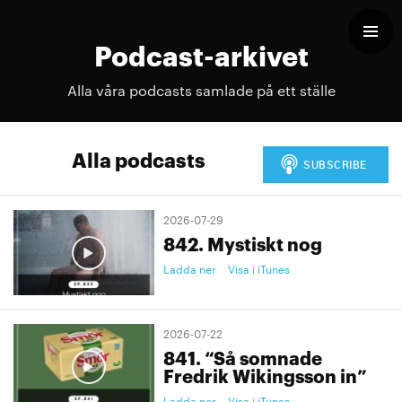
Podcast-arkivet
Alla våra podcasts samlade på ett ställe
Alla podcasts
2026-07-29
842. Mystiskt nog
Ladda ner
Visa i iTunes
2026-07-22
841. “Så somnade
Fredrik Wikingsson in”
Ladda ner
Visa i iTunes