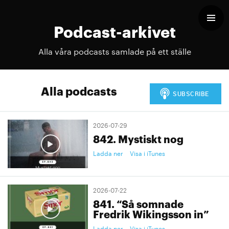
Podcast-arkivet
Alla våra podcasts samlade på ett ställe
Alla podcasts
2026-07-29
842. Mystiskt nog
Ladda ner
Visa i iTunes
2026-07-22
841. “Så somnade
Fredrik Wikingsson in”
Ladda ner
Visa i iTunes