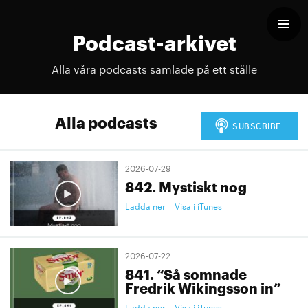
Podcast-arkivet
Alla våra podcasts samlade på ett ställe
Alla podcasts
2026-07-29
842. Mystiskt nog
Ladda ner
Visa i iTunes
2026-07-22
841. “Så somnade
Fredrik Wikingsson in”
Ladda ner
Visa i iTunes