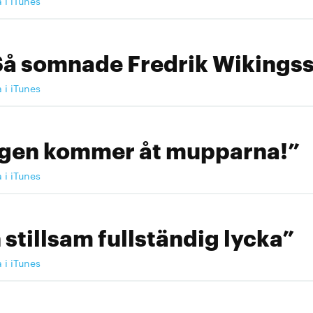
a i iTunes
Så somnade Fredrik Wikingss
a i iTunes
ngen kommer åt mupparna!”
a i iTunes
 stillsam fullständig lycka”
a i iTunes