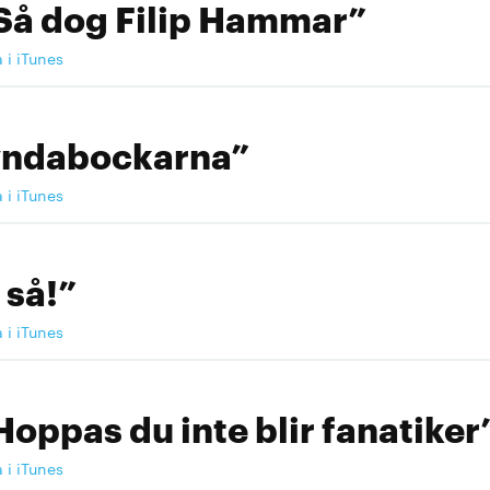
Så dog Filip Hammar”
a i iTunes
yndabockarna”
a i iTunes
 så!”
a i iTunes
Hoppas du inte blir fanatiker
a i iTunes