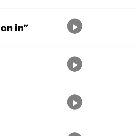
on in”