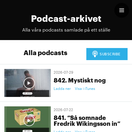
Podcast-arkivet
Alla våra podcasts samlade på ett ställe
Alla podcasts
2026-07-29
842. Mystiskt nog
Ladda ner
Visa i iTunes
2026-07-22
841. “Så somnade
Fredrik Wikingsson in”
Ladda ner
Visa i iTunes