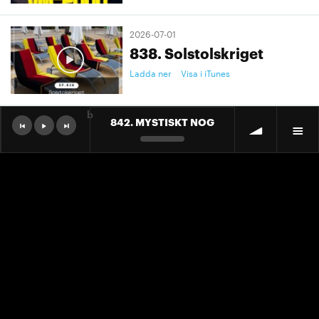
2026-07-01
838. Solstolskriget
Ladda ner
Visa i iTunes
b
842. MYSTISKT NOG
2026-07-01
9. "Ett landslag att älska"
Ladda ner
Visa i iTunes
2026-07-01
9. "Ett landslag att älska"
Ladda ner
Visa i iTunes
2026-06-30