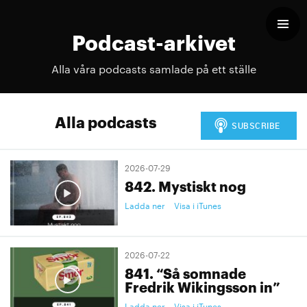
Podcast-arkivet
Alla våra podcasts samlade på ett ställe
Alla podcasts
2026-07-29
842. Mystiskt nog
Ladda ner
Visa i iTunes
2026-07-22
841. “Så somnade
Fredrik Wikingsson in”
Ladda ner
Visa i iTunes