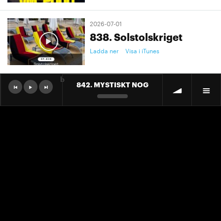
2026-07-01
838. Solstolskriget
Ladda ner
Visa i iTunes
b
842. MYSTISKT NOG
2026-07-01
9. "Ett landslag att älska"
Ladda ner
Visa i iTunes
2026-07-01
9. "Ett landslag att älska"
Ladda ner
Visa i iTunes
2026-06-30