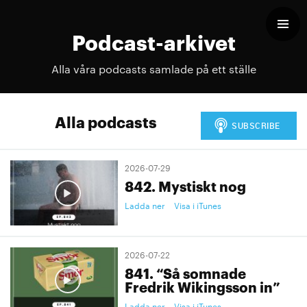
Podcast-arkivet
Alla våra podcasts samlade på ett ställe
Alla podcasts
2026-07-29
842. Mystiskt nog
Ladda ner
Visa i iTunes
2026-07-22
841. “Så somnade
Fredrik Wikingsson in”
Ladda ner
Visa i iTunes