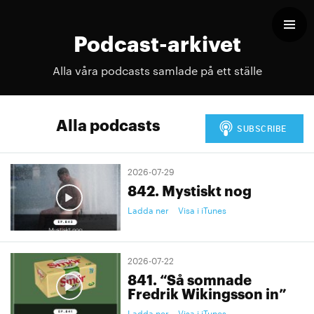
Podcast-arkivet
Alla våra podcasts samlade på ett ställe
Alla podcasts
2026-07-29
842. Mystiskt nog
Ladda ner
Visa i iTunes
2026-07-22
841. “Så somnade
Fredrik Wikingsson in”
Ladda ner
Visa i iTunes