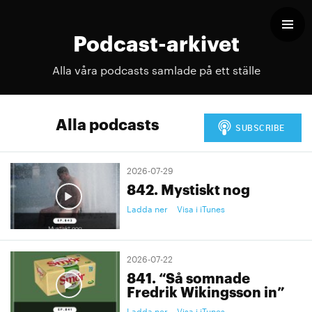
Podcast-arkivet
Alla våra podcasts samlade på ett ställe
Alla podcasts
2026-07-29
842. Mystiskt nog
Ladda ner
Visa i iTunes
2026-07-22
841. “Så somnade
Fredrik Wikingsson in”
Ladda ner
Visa i iTunes