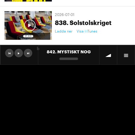
2026-07-01
838. Solstolskriget
Ladda ner
Visa i iTunes
b
842. MYSTISKT NOG
2026-07-01
9. "Ett landslag att älska"
Ladda ner
Visa i iTunes
2026-07-01
9. "Ett landslag att älska"
Ladda ner
Visa i iTunes
2026-06-30