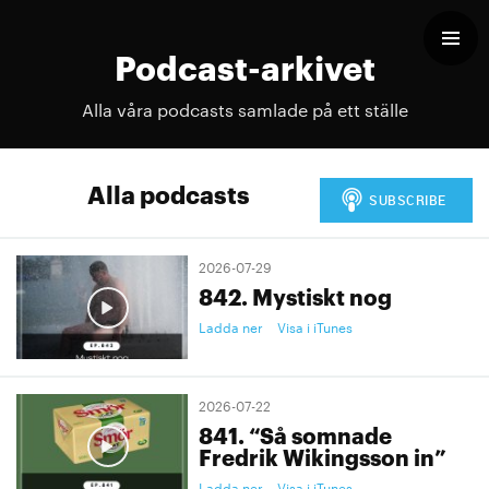
Podcast-arkivet
Alla våra podcasts samlade på ett ställe
Alla podcasts
2026-07-29
842. Mystiskt nog
Ladda ner
Visa i iTunes
2026-07-22
841. “Så somnade
Fredrik Wikingsson in”
Ladda ner
Visa i iTunes