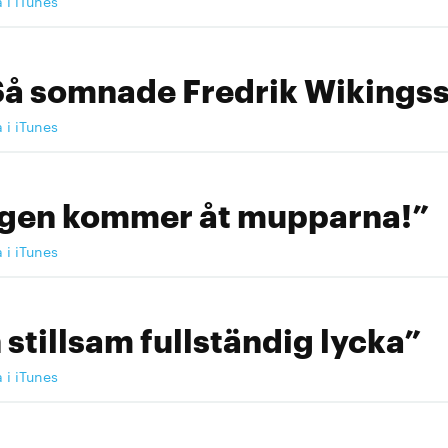
a i iTunes
Så somnade Fredrik Wikingss
a i iTunes
ngen kommer åt mupparna!”
a i iTunes
 stillsam fullständig lycka”
a i iTunes