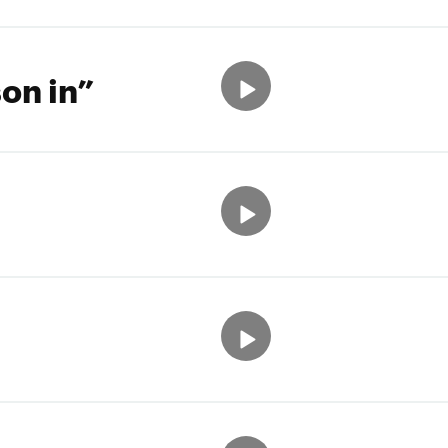
on in”