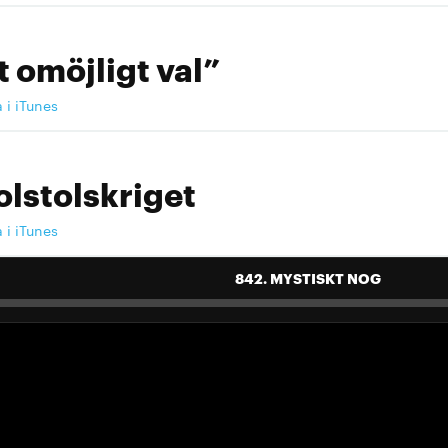
t omöjligt val”
a i iTunes
olstolskriget
a i iTunes
842. MYSTISKT NOG
 landslag att älska"
a i iTunes
 landslag att älska"