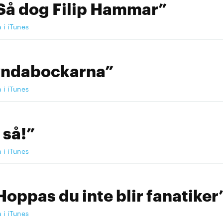
Så dog Filip Hammar”
a i iTunes
yndabockarna”
a i iTunes
 så!”
a i iTunes
Hoppas du inte blir fanatiker
a i iTunes