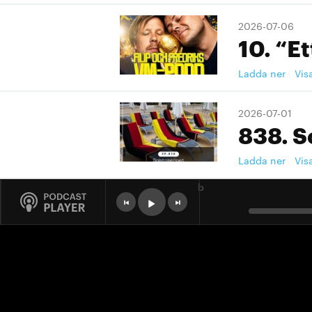
2026-07-06
10. “Et
Ladda ner
Vis
2026-07-01
838. S
Ladda ner
Vis
b
2026-07-01
9. "Ett
Ladda ner
Vis
2026-07-01
9. "Ett