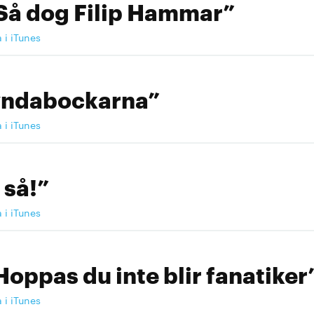
Så dog Filip Hammar”
a i iTunes
yndabockarna”
a i iTunes
 så!”
a i iTunes
Hoppas du inte blir fanatiker
a i iTunes