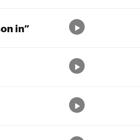
on in”