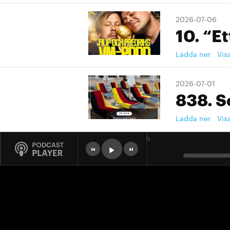
2026-07-06
10. “Et
Ladda ner
Vis
2026-07-01
838. S
Ladda ner
Vis
b
2026-07-01
9. "Ett
Ladda ner
Vis
2026-07-01
9. "Ett