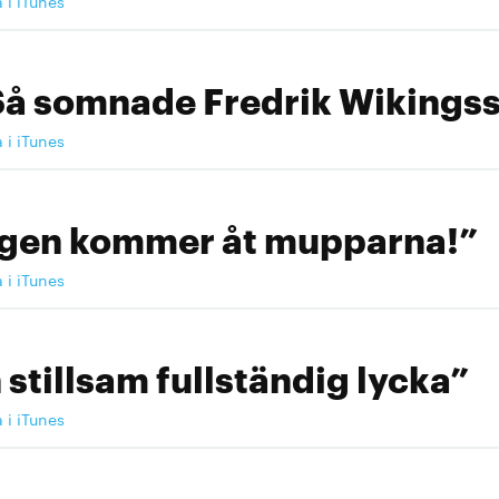
a i iTunes
Så somnade Fredrik Wikingss
a i iTunes
ngen kommer åt mupparna!”
a i iTunes
 stillsam fullständig lycka”
a i iTunes