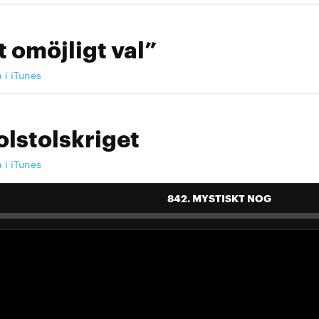
t omöjligt val”
a i iTunes
olstolskriget
a i iTunes
842. MYSTISKT NOG
 landslag att älska"
a i iTunes
 landslag att älska"