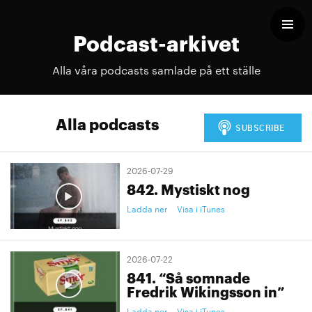
Podcast-arkivet
Alla våra podcasts samlade på ett ställe
Alla podcasts
2026-07-29
842. Mystiskt nog
Ladda ner
Visa i iTunes
2026-07-22
841. “Så somnade
Fredrik Wikingsson in”
Ladda ner
Visa i iTunes