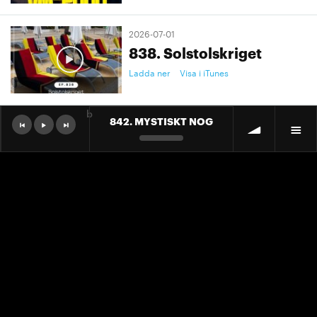
2026-07-01
838. Solstolskriget
Ladda ner
Visa i iTunes
b
842. MYSTISKT NOG
2026-07-01
9. "Ett landslag att älska"
Ladda ner
Visa i iTunes
2026-07-01
9. "Ett landslag att älska"
Ladda ner
Visa i iTunes
2026-06-30