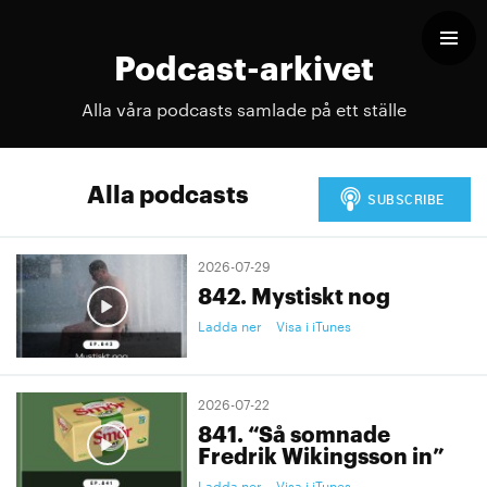
Podcast-arkivet
Alla våra podcasts samlade på ett ställe
Alla podcasts
2026-07-29
842. Mystiskt nog
Ladda ner
Visa i iTunes
2026-07-22
841. “Så somnade
Fredrik Wikingsson in”
Ladda ner
Visa i iTunes