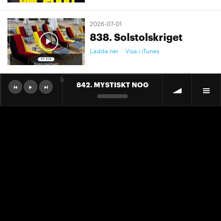
2026-07-01
838. Solstolskriget
Ladda ner
Visa i iTunes
b
842. MYSTISKT NOG
2026-07-01
9. "Ett landslag att älska"
Ladda ner
Visa i iTunes
2026-07-01
9. "Ett landslag att älska"
Ladda ner
Visa i iTunes
2026-06-30