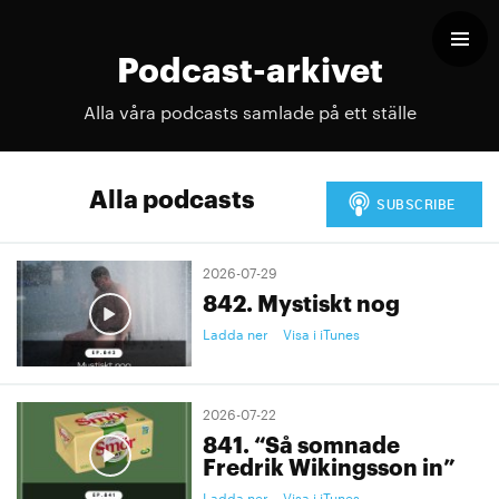
Podcast-arkivet
Alla våra podcasts samlade på ett ställe
Alla podcasts
2026-07-29
842. Mystiskt nog
Ladda ner
Visa i iTunes
2026-07-22
841. “Så somnade
Fredrik Wikingsson in”
Ladda ner
Visa i iTunes