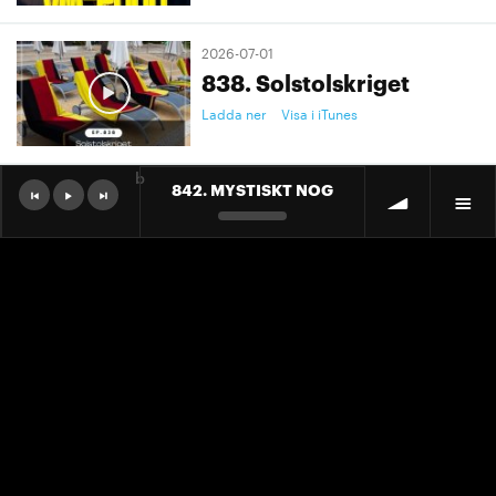
2026-07-01
838. Solstolskriget
Ladda ner
Visa i iTunes
b
842. MYSTISKT NOG
2026-07-01
9. "Ett landslag att älska"
Ladda ner
Visa i iTunes
2026-07-01
9. "Ett landslag att älska"
Ladda ner
Visa i iTunes
2026-06-30