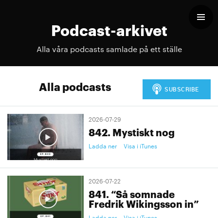
Podcast-arkivet
Alla våra podcasts samlade på ett ställe
Alla podcasts
2026-07-29
842. Mystiskt nog
Ladda ner
Visa i iTunes
2026-07-22
841. “Så somnade
Fredrik Wikingsson in”
Ladda ner
Visa i iTunes