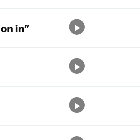
on in”