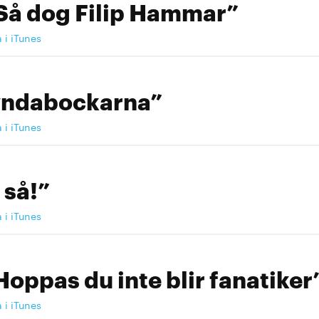
Så dog Filip Hammar”
a i iTunes
yndabockarna”
a i iTunes
 så!”
a i iTunes
Hoppas du inte blir fanatiker
a i iTunes