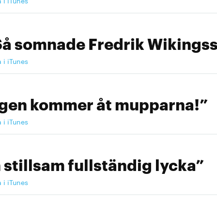
a i iTunes
Så somnade Fredrik Wikingss
a i iTunes
ngen kommer åt mupparna!”
a i iTunes
 stillsam fullständig lycka”
a i iTunes