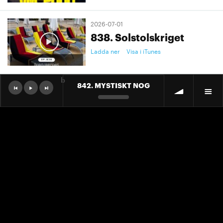
2026-07-01
838. Solstolskriget
Ladda ner
Visa i iTunes
b
842. MYSTISKT NOG
2026-07-01
9. "Ett landslag att älska"
Ladda ner
Visa i iTunes
2026-07-01
9. "Ett landslag att älska"
Ladda ner
Visa i iTunes
2026-06-30