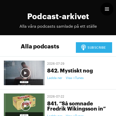
Podcast-arkivet
Alla våra podcasts samlade på ett ställe
Alla podcasts
2026-07-29
842. Mystiskt nog
Ladda ner
Visa i iTunes
2026-07-22
841. “Så somnade
Fredrik Wikingsson in”
Ladda ner
Visa i iTunes