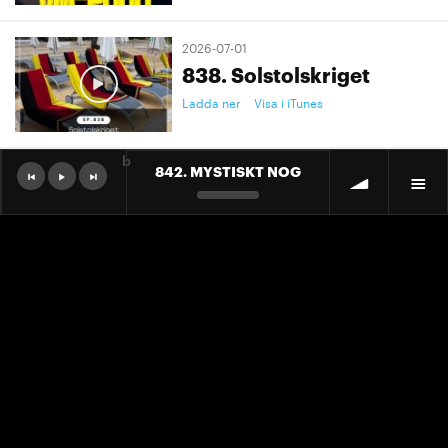
2026-07-01
838. Solstolskriget
Ladda ner
Visa i iTunes
b
842. MYSTISKT NOG
2026-07-01
9. "Ett landslag att älska"
Ladda ner
Visa i iTunes
2026-07-01
9. "Ett landslag att älska"
Ladda ner
Visa i iTunes
2026-06-30