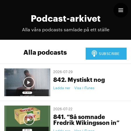
Podcast-arkivet
Alla våra podcasts samlade på ett ställe
Alla podcasts
2026-07-29
842. Mystiskt nog
Ladda ner
Visa i iTunes
2026-07-22
841. “Så somnade
Fredrik Wikingsson in”
Ladda ner
Visa i iTunes